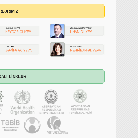
RLƏRİMİZ
DALI LİNKLƏR