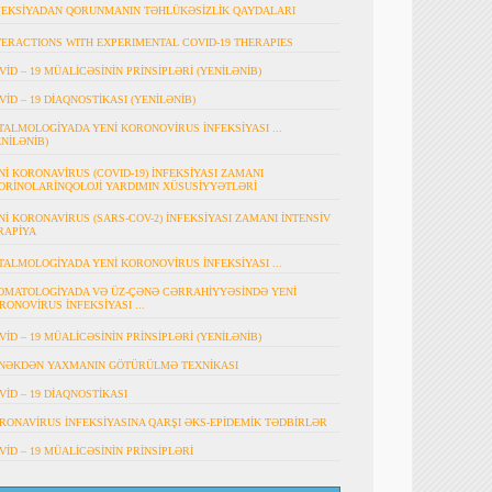
FEKSİYADAN QORUNMANIN TƏHLÜKƏSİZLİK QAYDALARI
TERACTIONS WITH EXPERIMENTAL COVID-19 THERAPIES
VİD – 19 MÜALİCƏSİNİN PRİNSİPLƏRİ (YENİLƏNİB)
VİD – 19 DİAQNOSTİKASI (YENİLƏNİB)
TALMOLOGİYADA YENİ KORONOVİRUS İNFEKSİYASI ...
ENİLƏNİB)
Nİ KORONAVİRUS (COVID-19) İNFEKSİYASI ZAMANI
ORİNOLARİNQOLOJİ YARDIMIN XÜSUSİYYƏTLƏRİ
Nİ KORONAVİRUS (SARS-COV-2) İNFEKSİYASI ZAMANI İNTENSİV
RAPİYA
TALMOLOGİYADA YENİ KORONOVİRUS İNFEKSİYASI ...
OMATOLOGİYADA VƏ ÜZ-ÇƏNƏ CƏRRAHİYYƏSİNDƏ YENİ
RONOVİRUS İNFEKSİYASI ...
VİD – 19 MÜALİCƏSİNİN PRİNSİPLƏRİ (YENİLƏNİB)
NƏKDƏN YAXMANIN GÖTÜRÜLMƏ TEXNİKASI
VİD – 19 DİAQNOSTİKASI
RONAVİRUS İNFEKSİYASINA QARŞI ƏKS-EPİDEMİK TƏDBİRLƏR
VİD – 19 MÜALİCƏSİNİN PRİNSİPLƏRİ