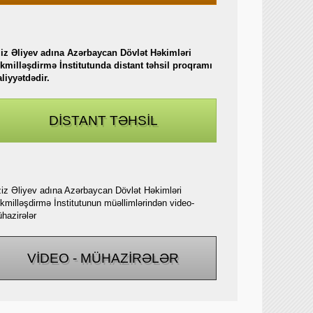
iz Əliyev adına Azərbaycan Dövlət Həkimləri
kmilləşdirmə İnstitutunda distant təhsil proqramı
aliyyətdədir.
DİSTANT TƏHSİL
iz Əliyev adına Azərbaycan Dövlət Həkimləri
kmilləşdirmə İnstitutunun müəllimlərindən video-
hazirələr
VİDEO - MÜHAZİRƏLƏR