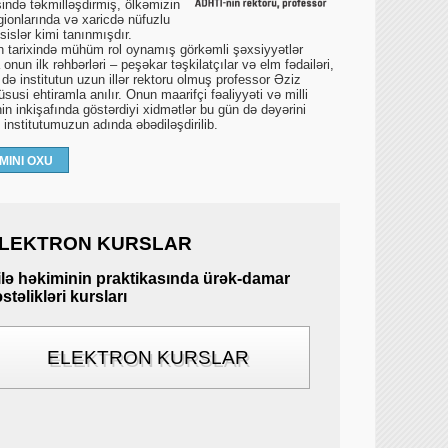
ində təkmilləşdirmiş, ölkəmizin
gionlarında və xaricdə nüfuzlu
islər kimi tanınmışdır.
un tarixində mühüm rol oynamış görkəmli şəxsiyyətlər
onun ilk rəhbərləri – peşəkar təşkilatçılar və elm fədailəri,
 də institutun uzun illər rektoru olmuş professor Əziz
susi ehtiramla anılır. Onun maarifçi fəaliyyəti və milli
in inkişafında göstərdiyi xidmətlər bu gün də dəyərini
ə institutumuzun adında əbədiləşdirilib.
MINI OXU
LEKTRON KURSLAR
ilə həkiminin praktikasında ürək-damar
stəlikləri kursları
ELEKTRON KURSLAR