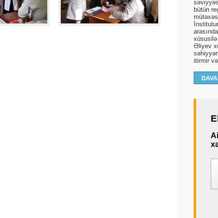
səviyyəs
bütün re
mütəxəss
İnstitut
arasında 
xüsusilə
Əliyev xü
səhiyyən
itirmir v
DAVA
E
A
xə