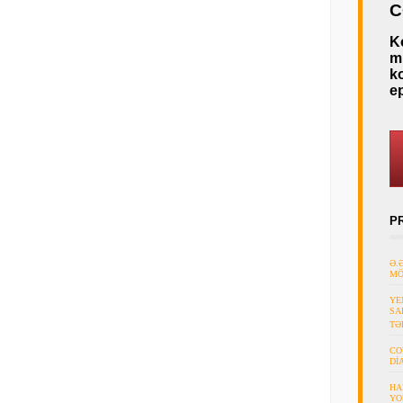
C
K
mü
k
e
P
Ə.
MÖ
YE
SA
TƏ
CO
Dİ
HA
YO