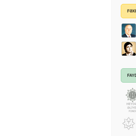
FƏX
FAY