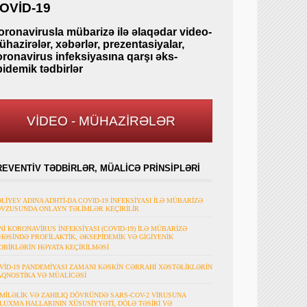
OVİD-19
oronavirusla mübarizə ilə əlaqədar video-
hazirələr, xəbərlər, prezentasiyalar,
oronavirus infeksiyasına qarşı əks-
pidemik tədbirlər
VİDEO - MÜHAZİRƏLƏR
REVENTİV TƏDBİRLƏR, MÜALİCƏ PRİNSİPLƏRİ
ƏLİYEV ADINA ADHTİ-DA COVID-19 İNFEKSİYASI İLƏ MÜBARİZƏ
VZUSUNDA ONLAYN TƏLİMLƏR KEÇİRİLİR
Nİ KORONAVİRUS İNFEKSİYASI (COVID-19) İLƏ MÜBARİZƏ
HƏSİNDƏ PROFİLAKTİK, ƏKSEPİDEMİK VƏ GİGİYENİK
DBİRLƏRİN HƏYATA KEÇİRİLMƏSİ
VİD-19 PANDEMİYASI ZAMANI KƏSKİN CƏRRAHİ XƏSTƏLİKLƏRİN
AQNOSTİKA VƏ MÜALİCƏSİ
MİLƏLİK VƏ ZAHILIQ DÖVRÜNDƏ SARS-COV-2 VİRUSUNA
LUXMA HALLARININ XÜSUSİYYƏTİ, DÖLƏ TƏSİRİ VƏ