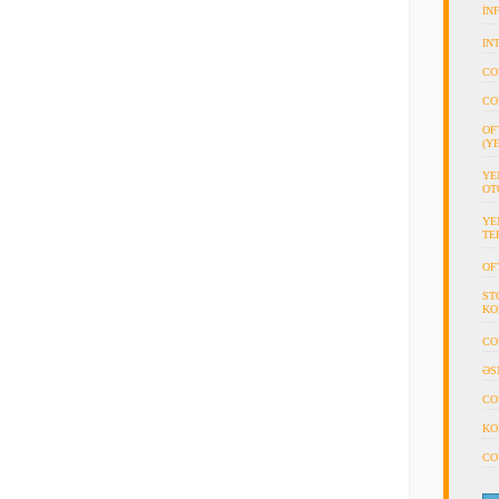
İN
IN
CO
CO
OF
(Y
YE
OT
YE
TE
OF
ST
KO
CO
ƏS
CO
KO
CO