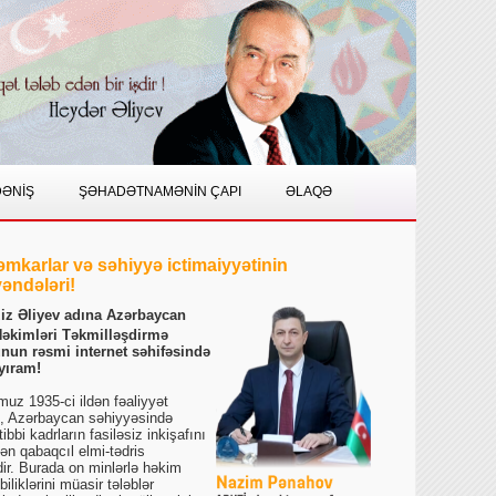
DƏNİŞ
ŞƏHADƏTNAMƏNİN ÇAPI
ƏLAQƏ
əmkarlar və səhiyyə ictimaiyyətinin
əndələri!
ziz Əliyev adına Azərbaycan
Həkimləri Təkmilləşdirmə
unun rəsmi internet səhifəsində
yıram!
umuz 1935-ci ildən fəaliyyət
, Azərbaycan səhiyyəsində
 tibbi kadrların fasiləsiz inkişafını
ən qabaqcıl elmi-tədris
ir. Burada on minlərlə həkim
iliklərini müasir tələblər