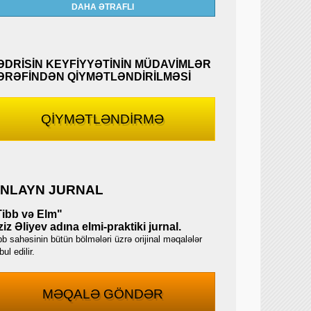
DAHA ƏTRAFLI
ƏDRİSİN KEYFİYYƏTİNİN MÜDAVİMLƏR
ƏRƏFİNDƏN QİYMƏTLƏNDİRİLMƏSİ
QİYMƏTLƏNDİRMƏ
NLAYN JURNAL
Tibb və Elm"
iz Əliyev adına elmi-praktiki jurnal.
bb sahəsinin bütün bölmələri üzrə orijinal məqalələr
ul edilir.
MƏQALƏ GÖNDƏR