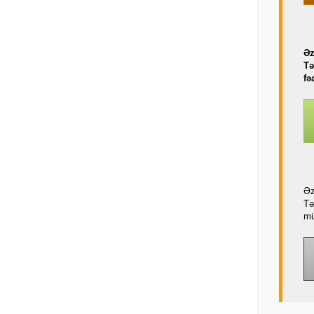
Əz
Tə
fə
Əz
Tə
mü