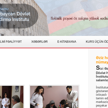
LMİ FƏALİYYƏT
XƏBƏRLƏR
E-KİTABXANA
KURS ÜÇÜN Ö
Əziz h
nümay
S
izi Ə
Dövlət 
İnstitut
salamla
İnstitut
göstərən
ixtisaslı
təmin ed
mərkəzid
peşəkar b