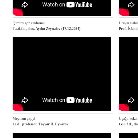
Qırmızı göz sindromu
Ürəyin stabil 
T.e.ü.f.d., dos. Aydın Zeynalov (17.12.2024)
Prof. İsfən
Meymun çiçəyi
Uşağın erkən
t.e.d., professor. Təyyar H. Eyvazov
t.e.ü.f.d., 