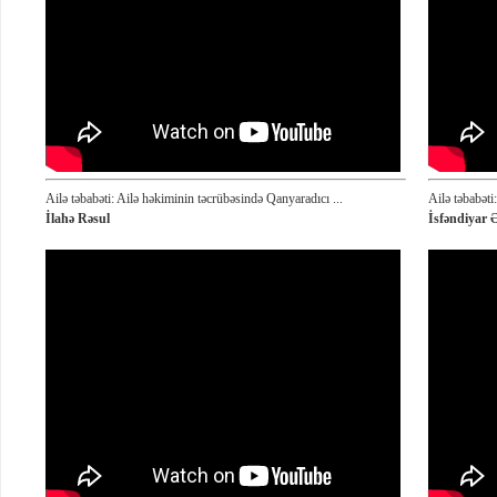
Ailə təbabəti: Ailə həkiminin təcrübəsində Qanyaradıcı ...
Ailə təbabəti
İlahə Rəsul
İsfəndiyar 