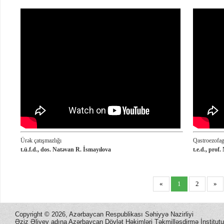
Ürək çatışmazlığı
Qastroezofage
t.ü.f.d., dos. Natəvan R. İsmayılova
t.e.d., prof
«
1
2
»
Copyright ©
2026, Azərbaycan Respublikası Səhiyyə Nazirliyi
Əziz Əliyev adına Azərbaycan Dövlət Həkimləri Təkmilləşdirmə İnstitutu