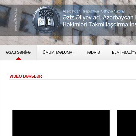
ƏSAS SƏHİFƏ
ÜMUMİ MƏLUMAT
TƏDRİS
ELMİ FƏALİY
VİDEO DƏRSLƏR