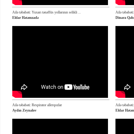
Ailə təbabəti: Yuxarı tənəffüs yollarının selikli ...
Ailə təbabəti
Eldar Hətəmzadə
Dinara Qəh
Ailə təbabəti: Respirator allerqozlar
Ailə təbabəti:
Aydın Zeynalov
Eldar Hətəm