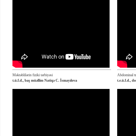
Məktəblilərin fiziki tərbiyəsi
Abdominal t
t.ü.f.d., baş müəllim Natiqə C. İsmayılova
t.e.ü.f.d., 