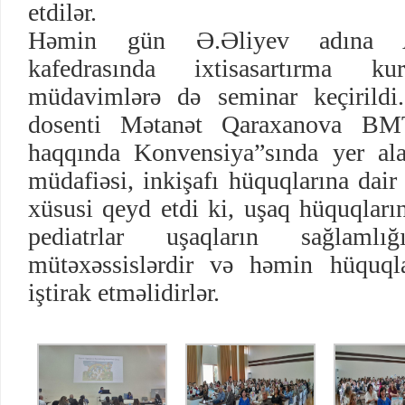
etdilər.
Həmin gün Ə.Əliyev adına AD
kafedrasında ixtisasartırma k
müdavimlərə də seminar keçirildi
dosenti Mətanət Qaraxanova BMT
haqqında Konvensiya”sında yer ala
müdafiəsi, inkişafı hüquqlarına dair
xüsusi qeyd etdi ki, uşaq hüquqları
pediatrlar uşaqların sağlaml
mütəxəssislərdir və həmin hüquql
iştirak etməlidirlər.