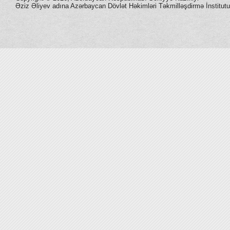
Əziz Əliyev adına Azərbaycan Dövlət Həkimləri Təkmilləşdirmə İnstitutu