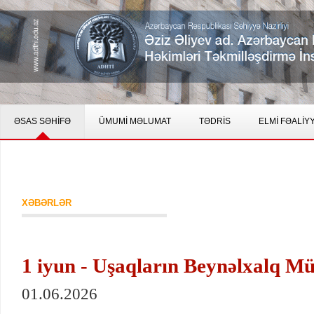
ƏSAS SƏHİFƏ
ÜMUMİ MƏLUMAT
TƏDRİS
ELMİ FƏALİY
XƏBƏRLƏR
1 iyun - Uşaqların Beynəlxalq M
01.06.2026