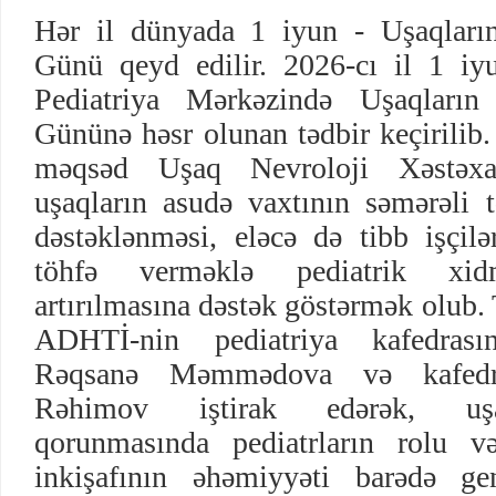
Hər il dünyada 1 iyun - Uşaqları
Günü qeyd edilir. 2026-cı il 1 iy
Pediatriya Mərkəzində Uşaqların
Gününə həsr olunan tədbir keçirilib.
məqsəd Uşaq Nevroloji Xəstəxa
uşaqların asudə vaxtının səmərəli tə
dəstəklənməsi, eləcə də tibb işçilə
töhfə verməklə pediatrik xidmə
artırılmasına dəstək göstərmək olub.
ADHTİ-nin pediatriya kafedrası
Rəqsanə Məmmədova və kafedran
Rəhimov iştirak edərək, uşaq
qorunmasında pediatrların rolu və
inkişafının əhəmiyyəti barədə ge