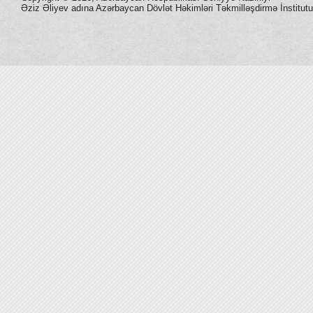
Əziz Əliyev adına Azərbaycan Dövlət Həkimləri Təkmilləşdirmə İnstitutu