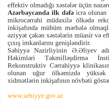
effektiv olmadığı xəstələr üçün nəzərd
Azərbaycanda ilk dəfə
icra olunan 
mikrocərrahi müdaxilə ölkədə reko
inkişafında mühüm mərhələ olmaql
əziyyət çəkən xəstələrin müasir və ef
çıxış imkanlarını genişləndirir.
Səhiyyə Nazirliyinin Ə.Əliyev ad
Həkimləri Təkmilləşdirmə İnst
Rekonstruktiv Cərrahiyyə klinikası
olunan uğur ölkəmizdə yüksək i
xidmətlərin inkişafının növbəti göstər
www.sehiyye.gov.az