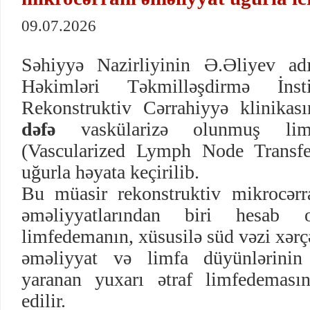
09.07.2026
Səhiyyə Nazirliyinin Ə.Əliyev ad
Həkimləri Təkmilləşdirmə İnst
Rekonstruktiv Cərrahiyyə klinika
dəfə
vaskülarizə olunmuş limf
(Vascularized Lymph Node Transf
uğurla həyata keçirilib.
Bu müasir rekonstruktiv mikrocər
əməliyyatlarından biri hesab 
limfedemanın, xüsusilə süd vəzi xərç
əməliyyat və limfa düyünlərinin 
yaranan yuxarı ətraf limfedemasın
edilir.