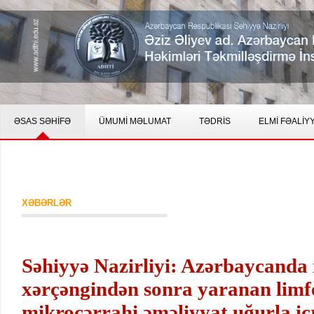
ƏSAS SƏHİFƏ
ÜMUMİ MƏLUMAT
TƏDRİS
ELMİ FƏALİY
XƏBƏRLƏR
Səhiyyə Nazirliyi: Azərbaycanda i
xərçəngindən sonra yaranan limf
mikrocərrahi əməliyyat uğurla icr