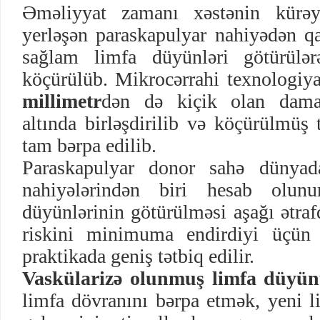
Əməliyyat zamanı xəstənin kürəyi
yerləşən paraskapulyar nahiyədən qa
sağlam limfa düyünləri götürülər
köçürülüb. Mikrocərrahi texnologiya
millimetr
dən də kiçik olan dama
altında birləşdirilib və köçürülmüş
tam bərpa edilib.
Paraskapulyar donor sahə dünyad
nahiyələrindən biri hesab olun
düyünlərinin götürülməsi aşağı ətra
riskini minimuma endirdiyi üçün 
praktikada geniş tətbiq edilir.
Vaskülarizə olunmuş limfa düyünü
limfa dövranını bərpa etmək, yeni l