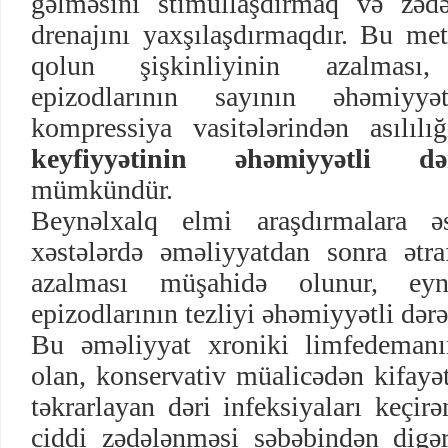
gəlməsini stimullaşdırmaq və zəd
drenajını yaxşılaşdırmaqdır. Bu met
qolun şişkinliyinin azalması, 
epizodlarının sayının əhəmiyyə
kompressiya vasitələrindən asılı
keyfiyyətinin əhəmiyyətli də
mümkündür.
Beynəlxalq elmi araşdırmalara ə
xəstələrdə əməliyyatdan sonra ət
azalması müşahidə olunur, eyn
epizodlarının tezliyi əhəmiyyətli dər
Bu əməliyyat xroniki limfedema
olan, konservativ müalicədən kifayə
təkrarlayan dəri infeksiyaları keçir
ciddi zədələnməsi səbəbindən digər