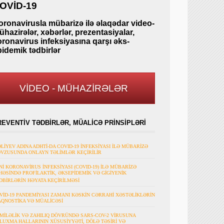
OVİD-19
oronavirusla mübarizə ilə əlaqədar video-
hazirələr, xəbərlər, prezentasiyalar,
oronavirus infeksiyasına qarşı əks-
pidemik tədbirlər
VİDEO - MÜHAZİRƏLƏR
REVENTİV TƏDBİRLƏR, MÜALİCƏ PRİNSİPLƏRİ
ƏLİYEV ADINA ADHTİ-DA COVID-19 İNFEKSİYASI İLƏ MÜBARİZƏ
VZUSUNDA ONLAYN TƏLİMLƏR KEÇİRİLİR
Nİ KORONAVİRUS İNFEKSİYASI (COVID-19) İLƏ MÜBARİZƏ
HƏSİNDƏ PROFİLAKTİK, ƏKSEPİDEMİK VƏ GİGİYENİK
DBİRLƏRİN HƏYATA KEÇİRİLMƏSİ
VİD-19 PANDEMİYASI ZAMANI KƏSKİN CƏRRAHİ XƏSTƏLİKLƏRİN
AQNOSTİKA VƏ MÜALİCƏSİ
MİLƏLİK VƏ ZAHILIQ DÖVRÜNDƏ SARS-COV-2 VİRUSUNA
LUXMA HALLARININ XÜSUSİYYƏTİ, DÖLƏ TƏSİRİ VƏ