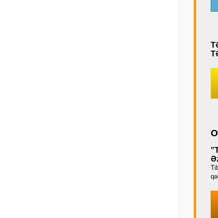
T
T
O
"
Əz
Ti
qəb