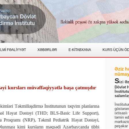
LMİ FƏALİYYƏT
XƏBƏRLƏR
E-KİTABXANA
KURS ÜÇÜN Ö
Əziz h
nümay
S
izi Ə
i kursları müvəffəqiyyətlə başa çatmışdır
Dövlət 
İnstitut
salamla
İnstitut
mləri Təkmilləşdirmə İnstitutunun təqvim planlarına
göstərən
əməl Həyat Dəstəyi (THD; BLS-Basic Life Support),
ixtisaslı
təmin ed
 Proqramı (NRP), Təkmil Pediatrik Həyat Dəstəyi,
mərkəzid
peşəkar b
lunması kimi kursların məqsədi Azərbaycanda tibbi