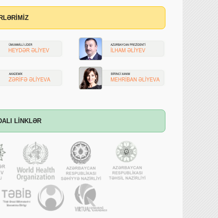
RLƏRİMİZ
DALI LİNKLƏR