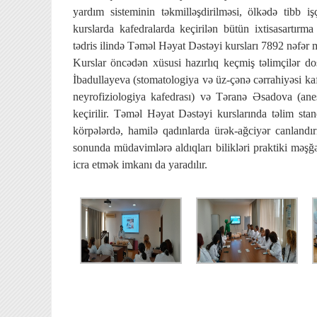
yardım sisteminin təkmilləşdirilməsi, ölkədə tibb işç
kurslarda kafedralarda keçirilən bütün ixtisasartırma
tədris ilində Təməl Həyat Dəstəyi kursları 7892 nəfər
Kurslar öncədən xüsusi hazırlıq keçmiş təlimçilər do
İbadullayeva (stomatologiya və üz-çənə cərrahiyəsi k
neyrofiziologiya kafedrası) və Təranə Əsadova (anes
keçirilir. Təməl Həyat Dəstəyi kurslarında təlim stan
körpələrdə, hamilə qadınlarda ürək-ağciyər canlandır
sonunda müdavimlərə aldıqları bilikləri praktiki məşğ
icra etmək imkanı da yaradılır.