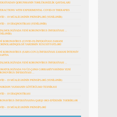
FEKSİYADAN QORUNMANIN TƏHLÜKƏSİZLİK QAYDALARI
TERACTIONS WITH EXPERIMENTAL COVID-19 THERAPIES
VİD – 19 MÜALİCƏSİNİN PRİNSİPLƏRİ (YENİLƏNİB)
VİD – 19 DİAQNOSTİKASI (YENİLƏNİB)
TALMOLOGİYADA YENİ KORONOVİRUS İNFEKSİYASI ...
ENİLƏNİB)
Nİ KORONAVİRUS (COVID-19) İNFEKSİYASI ZAMANI
ORİNOLARİNQOLOJİ YARDIMIN XÜSUSİYYƏTLƏRİ
Nİ KORONAVİRUS (SARS-COV-2) İNFEKSİYASI ZAMANI İNTENSİV
RAPİYA
TALMOLOGİYADA YENİ KORONOVİRUS İNFEKSİYASI ...
OMATOLOGİYADA VƏ ÜZ-ÇƏNƏ CƏRRAHİYYƏSİNDƏ YENİ
RONOVİRUS İNFEKSİYASI ...
VİD – 19 MÜALİCƏSİNİN PRİNSİPLƏRİ (YENİLƏNİB)
NƏKDƏN YAXMANIN GÖTÜRÜLMƏ TEXNİKASI
VİD – 19 DİAQNOSTİKASI
RONAVİRUS İNFEKSİYASINA QARŞI ƏKS-EPİDEMİK TƏDBİRLƏR
VİD – 19 MÜALİCƏSİNİN PRİNSİPLƏRİ