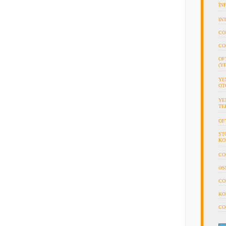
İN
IN
CO
CO
OF
(Y
YE
OT
YE
TE
OF
ST
KO
CO
ƏS
CO
KO
CO