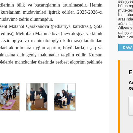
səviyyəs
ilərinin bilik və bacarıqlarının artırılmasıdır. Həmin
bütün re
mütəxəss
 kurslarının müdavimləri iştirak edirlər. 2025-2026-cı
İnstitut
 müdavimə tədris olunmuşdur.
arasında 
xüsusilə
sent Mətanət Qaraxanova (pediatriya kafedrası), Şəfa
Əliyev xü
səhiyyən
afedrası), Mehriban Məmmədova (nevrologiya və klinik
itirmir v
teziologiya və reanimatologiya kafedrası) tərəfindən
dart alqoritmlərə uyğun aparılır, böyüklərdə, uşaq və
DAVA
ılmasına dair geniş məlumatlar təqdim edilir. Kursun
ələlərdə manekenlər üzərində sərbəst alqoritm şəklində
E
A
xə