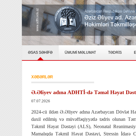
ƏSAS SƏHİFƏ
ÜMUMİ MƏLUMAT
TƏDRİS
E
XƏBƏRLƏR
Ə.Əliyev adına ADHTİ-də Təməl Həyat Dəstəy
07.07.2026
2024-cü ildən Ə.Əliyev adına Azərbaycan Dövlət Həki
daxil edilmiş və müvəffəqiyyətlə tədris olunan T
Təkmil Həyat Dəstəyi (ALS), Neonatal Reanimasiya
Mamalıqda Təkmil Həyat Dəstəyi, Stressin İdarə O