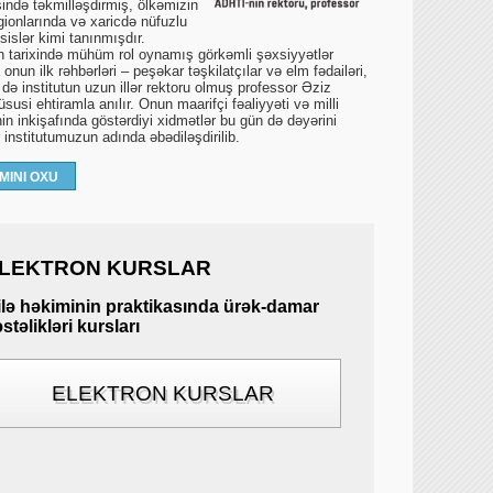
ində təkmilləşdirmiş, ölkəmizin
gionlarında və xaricdə nüfuzlu
islər kimi tanınmışdır.
un tarixində mühüm rol oynamış görkəmli şəxsiyyətlər
onun ilk rəhbərləri – peşəkar təşkilatçılar və elm fədailəri,
 də institutun uzun illər rektoru olmuş professor Əziz
susi ehtiramla anılır. Onun maarifçi fəaliyyəti və milli
in inkişafında göstərdiyi xidmətlər bu gün də dəyərini
ə institutumuzun adında əbədiləşdirilib.
MINI OXU
LEKTRON KURSLAR
ilə həkiminin praktikasında ürək-damar
stəlikləri kursları
ELEKTRON KURSLAR