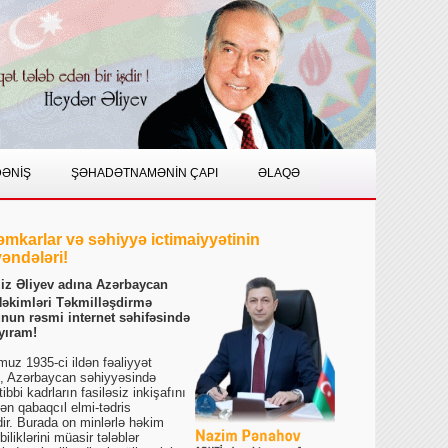
DƏNİŞ
ŞƏHADƏTNAMƏNİN ÇAPI
ƏLAQƏ
əmkarlar və səhiyyə ictimaiyyətinin
əndələri!
ziz Əliyev adına Azərbaycan
Həkimləri Təkmilləşdirmə
unun rəsmi internet səhifəsində
yıram!
umuz 1935-ci ildən fəaliyyət
, Azərbaycan səhiyyəsində
 tibbi kadrların fasiləsiz inkişafını
ən qabaqcıl elmi-tədris
ir. Burada on minlərlə həkim
iliklərini müasir tələblər