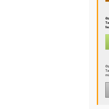
Əz
Tə
fə
Əz
Tə
mü