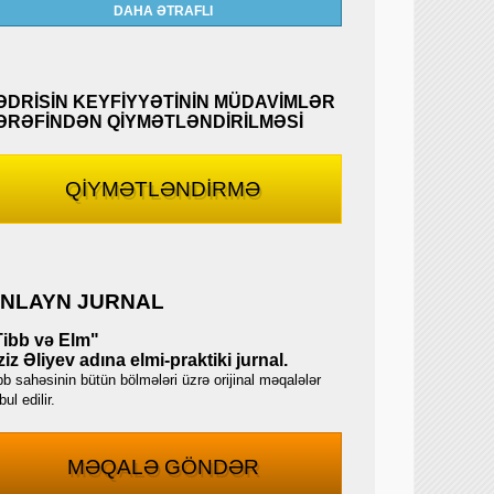
DAHA ƏTRAFLI
ƏDRİSİN KEYFİYYƏTİNİN MÜDAVİMLƏR
ƏRƏFİNDƏN QİYMƏTLƏNDİRİLMƏSİ
QİYMƏTLƏNDİRMƏ
NLAYN JURNAL
Tibb və Elm"
iz Əliyev adına elmi-praktiki jurnal.
bb sahəsinin bütün bölmələri üzrə orijinal məqalələr
ul edilir.
MƏQALƏ GÖNDƏR