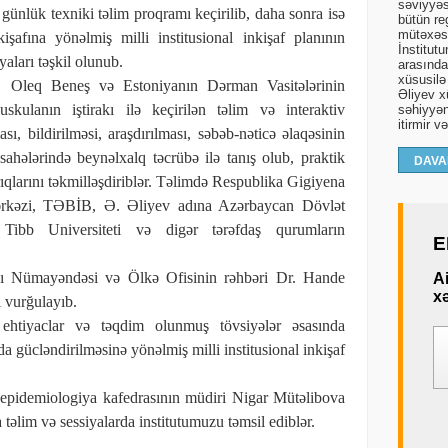
səviyyəs
günlük texniki təlim proqramı keçirilib, daha sonra isə
bütün re
mütəxəss
işafına yönəlmiş milli institusional inkişaf planının
İnstitut
aları təşkil olunub.
arasında 
xüsusilə
. Oleq Beneş və Estoniyanın Dərman Vasitələrinin
Əliyev xü
anın iştirakı ilə keçirilən təlim və interaktiv
səhiyyən
itirmir v
ı, bildirilməsi, araşdırılması, səbəb-nəticə əlaqəsinin
ahələrində beynəlxalq təcrübə ilə tanış olub, praktik
DAVA
ıqlarını təkmilləşdiriblər. Təlimdə Respublika Gigiyena
ərkəzi, TƏBİB, Ə. Əliyev adına Azərbaycan Dövlət
 Tibb Universiteti və digər tərəfdaş qurumların
E
kı Nümayəndəsi və Ölkə Ofisinin rəhbəri Dr. Hande
A
xə
i vurğulayıb.
ehtiyaclar və təqdim olunmuş tövsiyələr əsasında
gücləndirilməsinə yönəlmiş milli institusional inkişaf
epidemiologiya kafedrasının müdiri Nigar Mütəlibova
təlim və sessiyalarda institutumuzu təmsil ediblər.