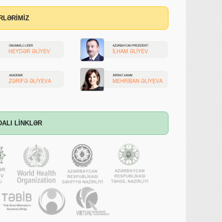
RLƏRİMİZ
DALI LİNKLƏR