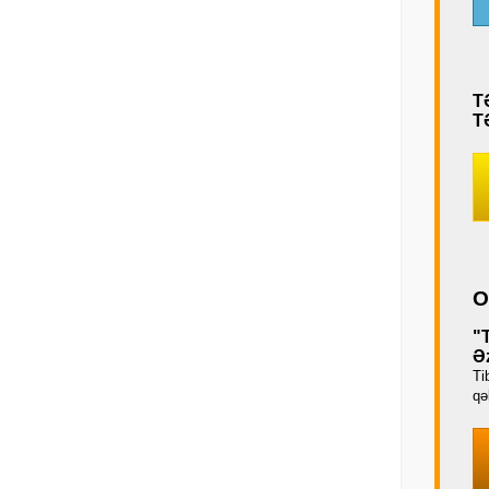
T
T
O
"
Əz
Ti
qəb