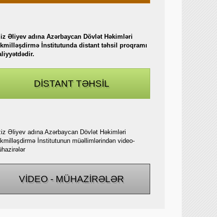
iz Əliyev adına Azərbaycan Dövlət Həkimləri
kmilləşdirmə İnstitutunda distant təhsil proqramı
aliyyətdədir.
DİSTANT TƏHSİL
iz Əliyev adına Azərbaycan Dövlət Həkimləri
kmilləşdirmə İnstitutunun müəllimlərindən video-
hazirələr
VİDEO - MÜHAZİRƏLƏR