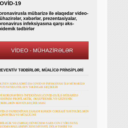
OVİD-19
oronavirusla mübarizə ilə əlaqədar video-
hazirələr, xəbərlər, prezentasiyalar,
oronavirus infeksiyasına qarşı əks-
pidemik tədbirlər
VİDEO - MÜHAZİRƏLƏR
REVENTİV TƏDBİRLƏR, MÜALİCƏ PRİNSİPLƏRİ
ƏLİYEV ADINA ADHTİ-DA COVID-19 İNFEKSİYASI İLƏ MÜBARİZƏ
VZUSUNDA ONLAYN TƏLİMLƏR KEÇİRİLİR
Nİ KORONAVİRUS İNFEKSİYASI (COVID-19) İLƏ MÜBARİZƏ
HƏSİNDƏ PROFİLAKTİK, ƏKSEPİDEMİK VƏ GİGİYENİK
DBİRLƏRİN HƏYATA KEÇİRİLMƏSİ
VİD-19 PANDEMİYASI ZAMANI KƏSKİN CƏRRAHİ XƏSTƏLİKLƏRİN
AQNOSTİKA VƏ MÜALİCƏSİ
MİLƏLİK VƏ ZAHILIQ DÖVRÜNDƏ SARS-COV-2 VİRUSUNA
LUXMA HALLARININ XÜSUSİYYƏTİ, DÖLƏ TƏSİRİ VƏ