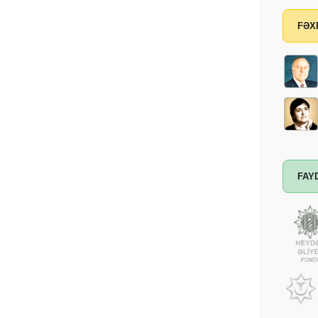
FƏX
FAY