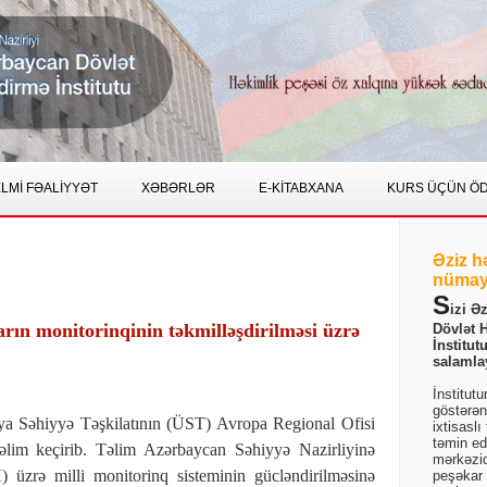
LMİ FƏALİYYƏT
XƏBƏRLƏR
E-KİTABXANA
KURS ÜÇÜN Ö
Əziz h
nümay
S
izi Ə
ın monitorinqinin təkmilləşdirilməsi üzrə
Dövlət 
İnstitut
salamla
İnstitut
göstərən
a Səhiyyə Təşkilatının (ÜST) Avropa Regional Ofisi
ixtisaslı
təmin ed
təlim keçirib. Təlim Azərbaycan Səhiyyə Nazirliyinə
mərkəzid
üzrə milli monitorinq sisteminin gücləndirilməsinə
peşəkar b