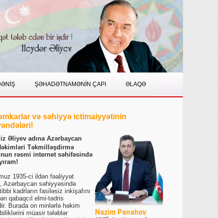
DƏNİŞ
ŞƏHADƏTNAMƏNİN ÇAPI
ƏLAQƏ
əmkarlar və səhiyyə ictimaiyyətinin
əndələri!
ziz Əliyev adına Azərbaycan
Həkimləri Təkmilləşdirmə
unun rəsmi internet səhifəsində
yıram!
umuz 1935-ci ildən fəaliyyət
, Azərbaycan səhiyyəsində
 tibbi kadrların fasiləsiz inkişafını
ən qabaqcıl elmi-tədris
ir. Burada on minlərlə həkim
iliklərini müasir tələblər