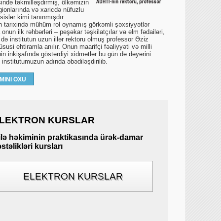
ində təkmilləşdirmiş, ölkəmizin
gionlarında və xaricdə nüfuzlu
islər kimi tanınmışdır.
un tarixində mühüm rol oynamış görkəmli şəxsiyyətlər
onun ilk rəhbərləri – peşəkar təşkilatçılar və elm fədailəri,
 də institutun uzun illər rektoru olmuş professor Əziz
susi ehtiramla anılır. Onun maarifçi fəaliyyəti və milli
in inkişafında göstərdiyi xidmətlər bu gün də dəyərini
ə institutumuzun adında əbədiləşdirilib.
MINI OXU
LEKTRON KURSLAR
ilə həkiminin praktikasında ürək-damar
stəlikləri kursları
ELEKTRON KURSLAR