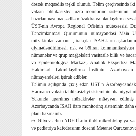
dəstək məqsədilə təşkil olunub. Təlim çərçivəsində iki 
vaksin təhlükəsizliyi üzrə monitorinq sisteminin ink
hazırlanması məqsədilə müzakirə və planlaşdırma sessiy
ÜST-nin Avropa Regional Ofisinin mütəxəssisi Dr
Tənzimlənməsi Qurumunun nümayəndəsi Maia Uuskul
müzakirələr zamanı iştirakçılar İSAH-ların aşkarlanmas
qiymətləndirilməsi, risk və böhran kommunikasiyası s
nümunələr və qrup məşğələləri vasitəsilə bilik və bacar
və Epidemiologiya Mərkəzi, Analitik Ekspertiza M
Həkimləri Təkmilləşdirmə İnstitutu, Azərbaycan
nümayəndələri iştirak ediblər.
Təlimin açılışında çıxış edən ÜST-n Azərbaycanda
Harmancı vaksin təhlükəsizliyi sisteminin əhəmiyyətin
Yekunda aparılmış müzakirələr, müəyyən edilmiş 
Azərbaycanda İSAH üzrə monitorinq sisteminin daha da 
planı hazırlanıb.
Ə. Əliyev adına ADHTİ-nin tibbi mikrobiologiya və 
və pediatriya kafedrasının dosenti Mətanət Qaraxanova 