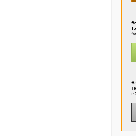
Əz
Tə
fə
Əz
Tə
mü