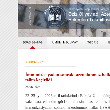
ƏSAS SƏHİFƏ
ÜMUMİ MƏLUMAT
TƏDRİS
E
XƏBƏRLƏR
İmmunizasiyadan sonrakı arzuolunmaz hallar
təlim keçirildi
25.06.2026
22–25 iyun 2026-cı il tarixlərində Bakıda Ümumdüny
vaksinlərə etimadın gücləndirilməsinə həsr edilmiş 
immunizasiyadan sonrakı arzuolunmaz hallar (İSAH) 