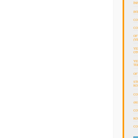
İN
IN
CO
CO
OF
(Y
YE
OT
YE
TE
OF
ST
KO
CO
ƏS
CO
KO
CO