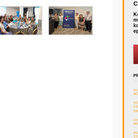
C
K
mü
k
e
P
Ə.
MÖ
YE
SA
TƏ
CO
Dİ
HA
YO