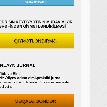
DAHA ƏTRAFLI
ƏDRİSİN KEYFİYYƏTİNİN MÜDAVİMLƏR
ƏRƏFİNDƏN QİYMƏTLƏNDİRİLMƏSİ
QİYMƏTLƏNDİRMƏ
NLAYN JURNAL
Tibb və Elm"
iz Əliyev adına elmi-praktiki jurnal.
bb sahəsinin bütün bölmələri üzrə orijinal məqalələr
ul edilir.
MƏQALƏ GÖNDƏR