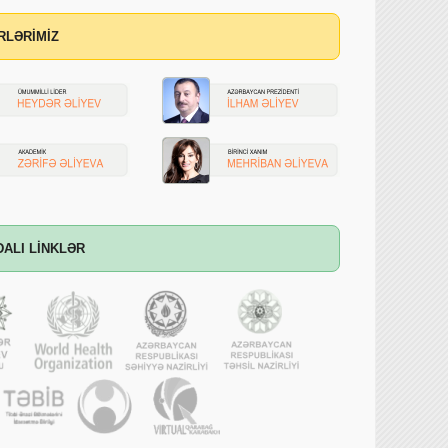
RLƏRİMİZ
DALI LİNKLƏR