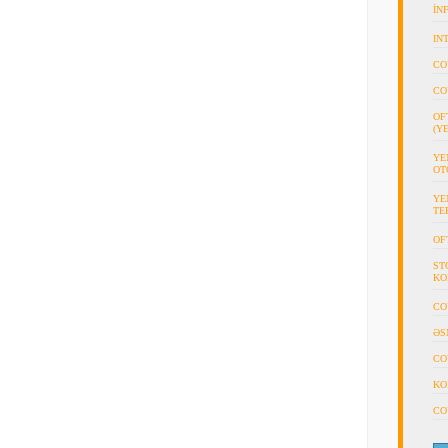
İN
IN
CO
CO
OF
(Y
YE
OT
YE
TE
OF
ST
KO
CO
ƏS
CO
KO
CO