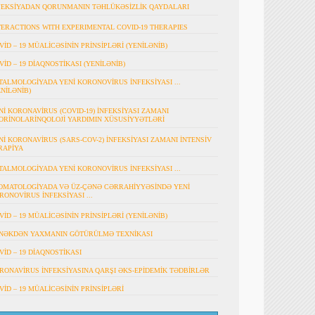
FEKSİYADAN QORUNMANIN TƏHLÜKƏSİZLİK QAYDALARI
TERACTIONS WITH EXPERIMENTAL COVID-19 THERAPIES
VİD – 19 MÜALİCƏSİNİN PRİNSİPLƏRİ (YENİLƏNİB)
VİD – 19 DİAQNOSTİKASI (YENİLƏNİB)
TALMOLOGİYADA YENİ KORONOVİRUS İNFEKSİYASI ...
ENİLƏNİB)
Nİ KORONAVİRUS (COVID-19) İNFEKSİYASI ZAMANI
ORİNOLARİNQOLOJİ YARDIMIN XÜSUSİYYƏTLƏRİ
Nİ KORONAVİRUS (SARS-COV-2) İNFEKSİYASI ZAMANI İNTENSİV
RAPİYA
TALMOLOGİYADA YENİ KORONOVİRUS İNFEKSİYASI ...
OMATOLOGİYADA VƏ ÜZ-ÇƏNƏ CƏRRAHİYYƏSİNDƏ YENİ
RONOVİRUS İNFEKSİYASI ...
VİD – 19 MÜALİCƏSİNİN PRİNSİPLƏRİ (YENİLƏNİB)
NƏKDƏN YAXMANIN GÖTÜRÜLMƏ TEXNİKASI
VİD – 19 DİAQNOSTİKASI
RONAVİRUS İNFEKSİYASINA QARŞI ƏKS-EPİDEMİK TƏDBİRLƏR
VİD – 19 MÜALİCƏSİNİN PRİNSİPLƏRİ