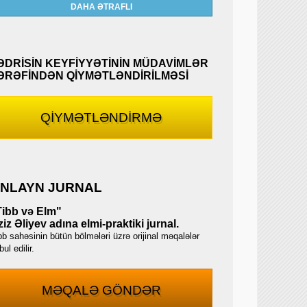
DAHA ƏTRAFLI
ƏDRİSİN KEYFİYYƏTİNİN MÜDAVİMLƏR
ƏRƏFİNDƏN QİYMƏTLƏNDİRİLMƏSİ
QİYMƏTLƏNDİRMƏ
NLAYN JURNAL
Tibb və Elm"
iz Əliyev adına elmi-praktiki jurnal.
bb sahəsinin bütün bölmələri üzrə orijinal məqalələr
ul edilir.
MƏQALƏ GÖNDƏR