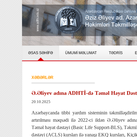
ƏSAS SƏHİFƏ
ÜMUMİ MƏLUMAT
TƏDRİS
E
XƏBƏRLƏR
Ə.Əliyev adına ADHTİ-də Təməl Həyat Dəstə
20.10.2025
Azərbaycanda tibbi yardım sisteminin təkmilləşdirilmə
artırılması məqsədi ilə 2022-ci ildən Ə.Əliyev adı
Təməl həyat dəstəyi (Basic Life Support-BLS), Təkmil
dəstəyi (ACLS) kursları ilə yanaşı EKQ kursları, Kiçik c