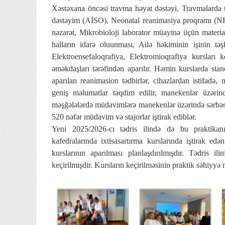
Xəstəxana öncəsi travma həyat dəstəyi, Travmalarda 
dəstəyim (AİSO), Neonatal reanimasiya proqramı (NRP
nəzarət, Mikrobioloji laborator müayinə üçün materiall
halların idarə oluunması, Ailə həkiminin işinin təşk
Elektroensefaloqrafiya, Elektromioqrafiya kursları ke
əməkdaşları tərəfindən aparılır. Həmin kurslarda sta
aparılan reanimasion tədbirlər, cihazlardan istifadə,
geniş məlumatlar təqdim edilir, manekenlər üzəri
məşğələlərdə müdavimlərə manekenlər üzərində sərbəst
520 nəfər müdavim və stajorlar iştirak ediblər.
Yeni 2025/2026-cı tədris ilində də bu praktikanı
kafedralarında ixtisasartırma kurslarında iştirak 
kurslarının aparılması planlaşdırılmışdır. Tədris i
keçirilmişdir. Kursların keçirilməsinin praktik səhiyyə 