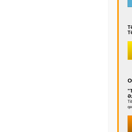
T
T
O
"
Əz
Ti
qəb