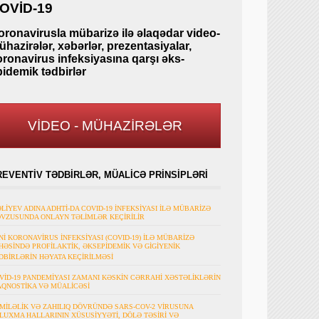
OVİD-19
oronavirusla mübarizə ilə əlaqədar video-
hazirələr, xəbərlər, prezentasiyalar,
oronavirus infeksiyasına qarşı əks-
pidemik tədbirlər
VİDEO - MÜHAZİRƏLƏR
REVENTİV TƏDBİRLƏR, MÜALİCƏ PRİNSİPLƏRİ
ƏLİYEV ADINA ADHTİ-DA COVID-19 İNFEKSİYASI İLƏ MÜBARİZƏ
VZUSUNDA ONLAYN TƏLİMLƏR KEÇİRİLİR
Nİ KORONAVİRUS İNFEKSİYASI (COVID-19) İLƏ MÜBARİZƏ
HƏSİNDƏ PROFİLAKTİK, ƏKSEPİDEMİK VƏ GİGİYENİK
DBİRLƏRİN HƏYATA KEÇİRİLMƏSİ
VİD-19 PANDEMİYASI ZAMANI KƏSKİN CƏRRAHİ XƏSTƏLİKLƏRİN
AQNOSTİKA VƏ MÜALİCƏSİ
MİLƏLİK VƏ ZAHILIQ DÖVRÜNDƏ SARS-COV-2 VİRUSUNA
LUXMA HALLARININ XÜSUSİYYƏTİ, DÖLƏ TƏSİRİ VƏ