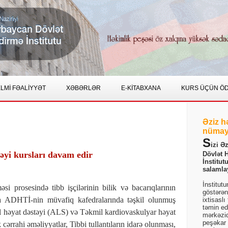
LMİ FƏALİYYƏT
XƏBƏRLƏR
E-KİTABXANA
KURS ÜÇÜN Ö
Əziz h
nümay
S
izi Ə
yi kursları davam edir
Dövlət 
İnstitut
salamla
İnstitut
si prosesində tibb işçilərinin bilik və bacarıqlarının
göstərən
na ADHTİ-nin müvafiq kafedralarında təşkil olunmuş
ixtisaslı
təmin ed
 həyat dəstəyi (ALS) və Təkmil kardiovaskulyar həyat
mərkəzid
peşəkar b
ərrahi əməliyyatlar, Tibbi tullantıların idarə olunması,