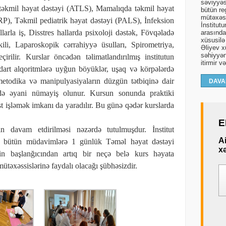
səviyyəs
təkmil həyat dəstəyi (ATLS), Mamalıqda təkmil həyat
bütün re
mütəxəss
), Təkmil pediatrik həyat dəstəyi (PALS), İnfeksion
İnstitut
arla iş, Disstres hallarda psixoloji dəstək, Fövqəladə
arasında 
xüsusilə
ili, Laparoskopik cərrahiyyə üsulları, Spirometriya,
Əliyev xü
səhiyyən
çirilir. Kurslar öncədən təlimatlandırılmış institutun
itirmir v
ndart alqoritmlərə uyğun böyüklər, uşaq və körpələrdə
 metodika və manipulyasiyaların düzgün tətbiqinə dair
DAVA
ndə əyani nümayiş olunur. Kursun sonunda praktiki
 işləmək imkanı da yaradılır. Bu günə qədər kurslarda
E
n davam etdirilməsi nəzərdə tutulmuşdur. İnstitut
A
edən bütün müdavimlərə 1 günlük Təməl həyat dəstəyi
xə
linin başlanğıcından artıq bir neçə belə kurs həyata
mütəxəssislərinə faydalı olacağı şübhəsizdir.