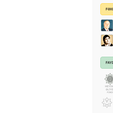
FƏX
FAY