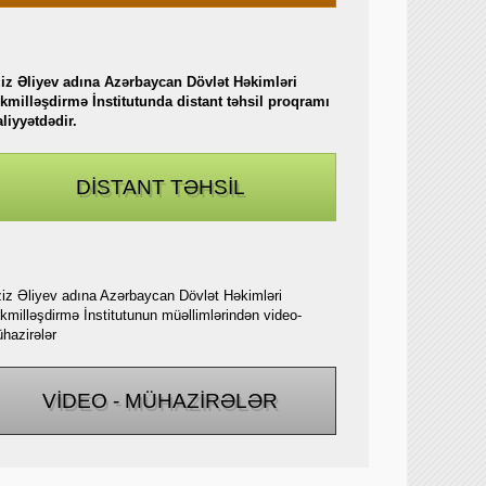
iz Əliyev adına Azərbaycan Dövlət Həkimləri
kmilləşdirmə İnstitutunda distant təhsil proqramı
aliyyətdədir.
DİSTANT TƏHSİL
iz Əliyev adına Azərbaycan Dövlət Həkimləri
kmilləşdirmə İnstitutunun müəllimlərindən video-
hazirələr
VİDEO - MÜHAZİRƏLƏR