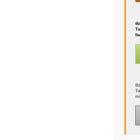
Əz
Tə
fə
Əz
Tə
mü