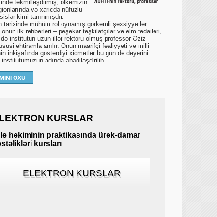
ində təkmilləşdirmiş, ölkəmizin
gionlarında və xaricdə nüfuzlu
islər kimi tanınmışdır.
un tarixində mühüm rol oynamış görkəmli şəxsiyyətlər
onun ilk rəhbərləri – peşəkar təşkilatçılar və elm fədailəri,
 də institutun uzun illər rektoru olmuş professor Əziz
susi ehtiramla anılır. Onun maarifçi fəaliyyəti və milli
in inkişafında göstərdiyi xidmətlər bu gün də dəyərini
ə institutumuzun adında əbədiləşdirilib.
MINI OXU
LEKTRON KURSLAR
ilə həkiminin praktikasında ürək-damar
stəlikləri kursları
ELEKTRON KURSLAR