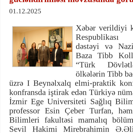
01.12.2025
Xəbər verildiyi
Respublikası 
dəstəyi və Naz
Baza Tibb Kollec
“Türk Dövlətl
ölkələrin Tibb b
üzrə I Beynəlxalq elmi-praktik konf
konfransda iştirak edən Türkiyə nüm
İzmir Ege Universiteti Sağlıq Bilim
professor Esin Çeber Turfan, həmi
Bilimleri fakultəsi mamalıq bölüm
Sevil Hakimi Mirebrahimin Ə.Əl