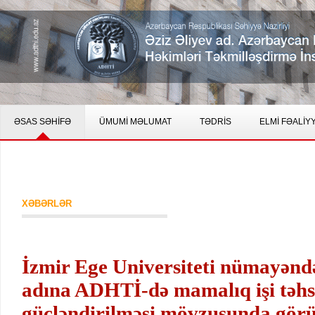
ƏSAS SƏHİFƏ
ÜMUMİ MƏLUMAT
TƏDRİS
ELMİ FƏALİY
XƏBƏRLƏR
İzmir Ege Universiteti nümayəndə
adına ADHTİ-də mamalıq işi təhsi
gücləndirilməsi mövzusunda gör