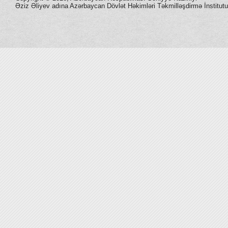
Əziz Əliyev adına Azərbaycan Dövlət Həkimləri Təkmilləşdirmə İnstitutu