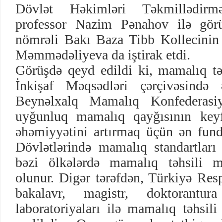
Dövlət Həkimləri Təkmillədirmə
professor Nazim Pənahov ilə görü
nömrəli Bakı Baza Tibb Kollecinin 
Məmmədəliyeva da iştirak etdi.
Görüşdə qeyd edildi ki, mamalıq t
İnkişaf Məqsədləri çərçivəsində 
Beynəlxalq Mamalıq Konfederasiya
uyğunluq mamalıq qayğısının keyf
əhəmiyyətini artırmaq üçün ən fun
Dövlətlərində mamalıq standartları 
bəzi ölkələrdə mamalıq təhsili m
olunur. Digər tərəfdən, Türkiyə Resp
bakalavr, magistr, doktorantu
laboratoriyaları ilə mamalıq təhsil