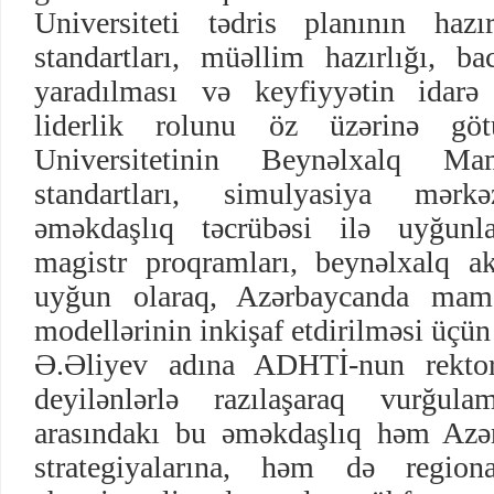
Universiteti tədris planının hazı
standartları, müəllim hazırlığı, bac
yaradılması və keyfiyyətin idarə 
liderlik rolunu öz üzərinə göt
Universitetinin Beynəlxalq Mam
standartları, simulyasiya mərk
əməkdaşlıq təcrübəsi ilə uyğunla
magistr proqramları, beynəlxalq ak
uyğun olaraq, Azərbaycanda mama
modellərinin inkişaf etdirilməsi üçün 
Ə.Əliyev adına ADHTİ-nun rekt
deyilənlərlə razılaşaraq vurğula
arasındakı bu əməkdaşlıq həm Azər
strategiyalarına, həm də region