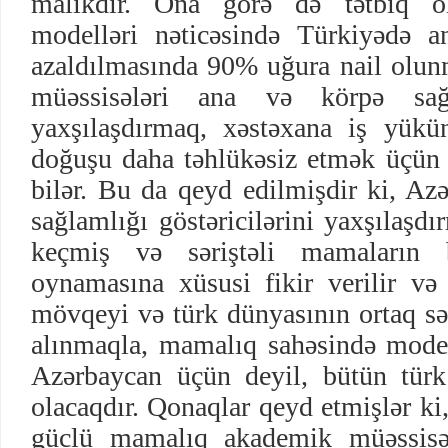
malikdir. Ona görə də tətbiq o
modelləri nəticəsində Türkiyədə 
azaldılmasında 90% uğura nail olun
müəssisələri ana və körpə sağla
yaxşılaşdırmaq, xəstəxana iş yük
doğuşu daha təhlükəsiz etmək üçün 
bilər. Bu da qeyd edilmişdir ki, Az
sağlamlığı göstəricilərini yaxşılaşd
keçmiş və səriştəli mamaların 
oynamasına xüsusi fikir verilir və
mövqeyi və türk dünyasının ortaq sə
alınmaqla, mamalıq sahəsində moder
Azərbaycan üçün deyil, bütün türk
olacaqdır. Qonaqlar qeyd etmişlər ki
güclü mamalıq akademik müəssisəl