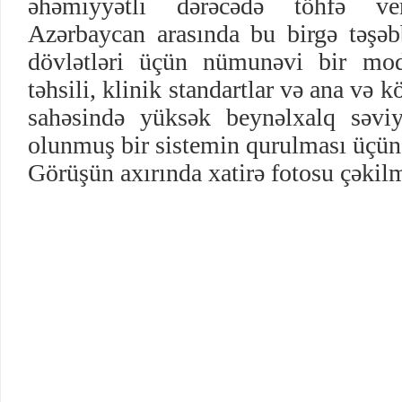
əhəmiyyətli dərəcədə töhfə ve
Azərbaycan arasında bu birgə təşəbb
dövlətləri üçün nümunəvi bir mo
təhsili, klinik standartlar və ana və k
sahəsində yüksək beynəlxalq səviy
olunmuş bir sistemin qurulması üçün 
Görüşün axırında xatirə fotosu çəkilm