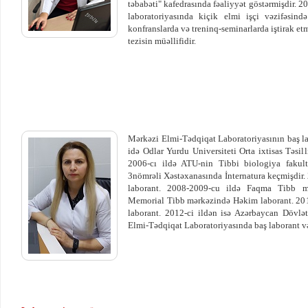
təbabəti" kafedrasında fəaliyyət göstərmişdir. 
laboratoriyasında kiçik elmi işçi vəzifəsind
konfranslarda və treninq-seminarlarda iştirak etm
tezisin müəllifidir.
Mərkəzi Elmi-Tədqiqat Laboratoriyasının baş l
idə Odlar Yurdu Universiteti Orta ixtisas Təsill
2006-cı ildə ATU-nin Tibbi biologiya fakult
3nömrəli Xəstəxanasında İnternatura keçmişdir.
laborant. 2008-2009-cu ildə Faqma Tibb m
Memorial Tibb mərkəzində Həkim laborant. 20
laborant. 2012-ci ildən isə Azərbaycan Dövlə
Elmi-Tədqiqat Laboratoriyasında baş laborant vəz