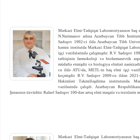
Mərkəzi Elmi-Tədqiqat Laboratoriyasının baş e
N.Nərimanov adına Azərbaycan Tibb İnstitutu
Sadıqov 1992-ci ildə Azərbaycan Tibb Univers
həmin institutda Mərkəzi Elmi-Tədqiqat Laborat
işçi vəzifələrində çalışmışdır. R.V. Sadıqov 19
tətbiqinin farmokoloji və biofarmasevtik asp
müdafiə etmişdir və biologiya elmləri namizədi 
cu ildə ATU-da, METL-in baş elmi işçi vəzifəs
keçmişdir. R.V. Sadıqov 2009-cu ildən 2021-
Həkimləri Təkmilləşdirmə institutunda Mər
vəzifəsində çalışıb. Azərbaycan Respublika
Şurasının üzvüdüir. Rafael Sadıqov 100-dən artıq elmi məqalə və tezislərin mü
Mərkəzi Elmi-Tədqiqat Laboratoriyasının baş