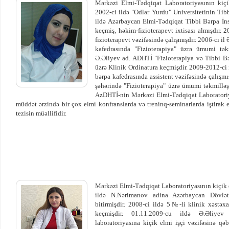
Mərkəzi Elmi-Tədqiqat Laboratoriyasının kiçi
2002-ci ildə "Odlar Yurdu" Universitetinin Tibb
ildə Azərbaycan Elmi-Tədqiqat Tibbi Bərpa İnsti
keçmiş, həkim-fizioterapevt ixtisası almışdır.
fizioterapevt vəzifəsində çalışmışdır. 2006-cı i
kafedrasında "Fizioterapiya" üzrə ümumi tək
Ə.Əliyev ad. ADHTİ "Fizioterapiya və Tibbi Bə
üzrə Klinik Ordinatura keçmişdir. 2009-2012-ci 
bərpa kafedrasında assistent vəzifəsində çalışm
şəhərində "Fizioterapiya" üzrə ümumi təkmillə
AzDHTİ-nin Mərkəzi Elmi-Tədqiqat Laboratoriyası
müddət ərzində bir çox elmi konfranslarda və treninq-seminarlarda iştirak et
tezisin müəllifidir.
Mərkəzi Elmi-Tədqiqat Laboratoriyasının kiçik 
ildə N.Nərimanov adina Azərbaycan Dövlət 
bitirmişdir. 2008-ci ildə 5№-li klinik xəstəxa
keçmişdir. 01.11.2009-cu ildə Ə.Əliye
laboratoriyasına kiçik elmi işçi vəzifəsinə qə