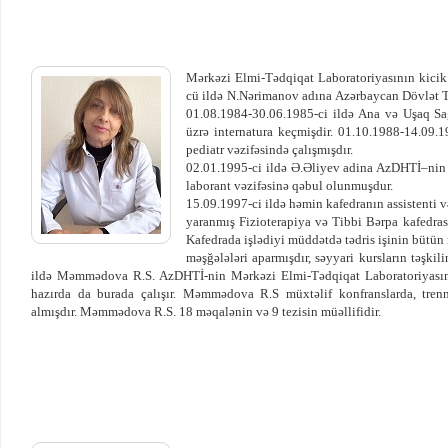
Mərkəzi Elmi-Tədqiqat Laboratoriyasının kicik
cü ildə N.Nərimanov adına Azərbaycan Dövlət Tib
01.08.1984-30.06.1985-ci ildə Ana və Uşaq Sağ
üzrə internatura keçmişdir. 01.10.1988-14.09.1
pediatr vəzifəsində çalışmışdır.
02.01.1995-ci ildə Ə.Əliyev adina AzDHTİ–nin Si
laborant vəzifəsinə qəbul olunmuşdur.
15.09.1997-ci ildə həmin kafedranın assistenti v
yaranmış Fizioterapiya və Tibbi Bərpa kafedrası
Kafedrada işlədiyi müddətdə tədris işinin bütün 
məşğələləri aparmışdır, səyyari kursların təşkil
ildə Məmmədova R.S. AzDHTİ-nin Mərkəzi Elmi-Tədqiqat Laboratoriyasına k
hazırda da burada çalışır. Məmmədova R.S müxtəlif konfranslarda, trennin
almışdır. Məmmədova R.S. 18 məqalənin və 9 tezisin müəllifidir.