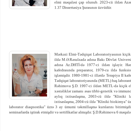
elmi məqaləsi çap olunub. 2023-cü ildən Azə
1.37 Dissertasiya Şurasının üzvüdür.
Mərkəzi Elmi-Tədqiqat Laboratoriyasının kiçik 
ildə M.Ə.Rəsulzadə adına Bakı Dövlət Universite
adına Az.DHTİ-də 1977-ci ildən işləyir. Həm
kafedrasında preparator, 1979-cu ildə funksi
işləmişdir. 1980-1981-ci illərdə Terapiya ІІ ka
Tədqiqat laboratoriyasında (METL) baş laborant 
Rəhimova Ş.D. 1997-ci ildən METL-də kiçik elmi
xəstəliklər zamanı əsas tibbi-genetik və immuno
aylıq ixtisaslaşma, 2003-cü ildə "Kliniki l
ixtisaslaşma, 2004-cü ildə "Kliniki biokimya" ü
laborator diaqnostika" üzrə 3 ay ümumi təkmilləşmə kurslarını bitirmişdi
seminarlarda iştirak etmişdir və sertifikatlar almışdır. Ş.D.Rəhimova 6 məqalə,