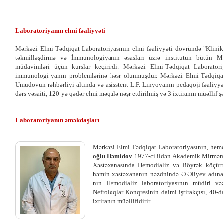
Laboratoriyanın elmi fəaliyyəti
Mərkəzi Elmi-Tədqiqat Laboratoriyasının elmi fəaliyyəti dövründə "Klini
təkmilləşdirmə və İmmunologiyanın əsasları üzrə institutun bütün Mə
müdavimləri üçün kurslar keçirirdi. Mərkəzi Elmi-Tədqiqat Laboratori
immunologi-yanın problemlərinə həsr olunmuşdur. Mərkəzi Elmi-Tədqiqat 
Umudovun rəhbərliyi altında və asisstent L.F. Lınyovanın pedaqoji fəaliyy
dərs vəsaiti, 120-yə qədər elmi məqalə nəşr etdirilmiş və 3 ixtiranın müəllif 
Laboratoriyanın əməkdaşları
Mərkəzi Elmi Tədqiqat Laboratoriyasının, hemo
oğlu Həmidov
1977-ci ildən Akademik Mirməm
Xəstəxanasında Hemodializ və Böyrək köçürmə
həmin xəstəxananın nəzdnində Ə.Əliyev adına
nın Hemodializ laboratoriyasının müdiri vəz
Nefroloqlar Konqresinin daimi iştirakçısı, 40-
ixtiranın müəllifidirir.