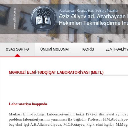
ƏSAS SƏHİFƏ
ÜMUMİ MƏLUMAT
TƏDRİS
ELMİ FƏALİY
MƏRKƏZİ ELMİ-TƏDQİQAT LABORATORİYASI (METL)
Laboratoriya haqqında
Mərkəzi Elmi-Tədqiqat Laboratoriyasının tarixi 1972-ci ilin fevral ayında
problem laboratoriyasının yaranması ilə bağlıdır. Professor H.M.Abdullayev
baş elmi işçi A.H.Allahverdiyeva, M.C.Fəttayev, kiçik elmi işçilər, M.Mu