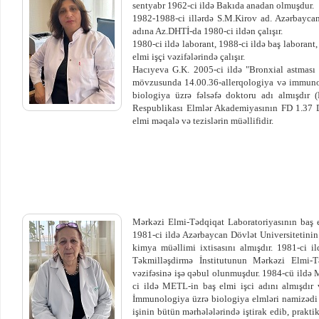
sentyabr 1962-ci ildə Bakıda anadan olmuşdur.
1982-1988-ci illərdə S.M.Kirov ad. Azərbaycan 
adına Az.DHTİ-da 1980-ci ildən çalışır.
1980-ci ildə laborant, 1988-ci ildə baş laborant,
elmi işçi vəzifələrində çalışır.
Hacıyeva G.K. 2005-ci ildə "Bronxial astması 
mövzusunda 14.00.36-allerqologiya və immunolo
biologiya üzrə fəlsəfə doktoru adı almışdı
Respublikası Elmlər Akademiyasının FD 1.37 D
elmi məqalə və tezislərin müəllifidir.
Mərkəzi Elmi-Tədqiqat Laboratoriyasının baş e
1981-ci ildə Azərbaycan Dövlət Universitetinin 
kimya müəllimi ixtisasını almışdır. 1981-ci 
Təkmilləşdirmə İnstitutunun Mərkəzi Elmi-T
vəzifəsinə işə qəbul olunmuşdur. 1984-cü ildə M
ci ildə METL-in baş elmi işci adını almışdır v
İmmunologiya üzrə biologiya elmləri namizədi 
işinin bütün mərhələlərində iştirak edib, prakti