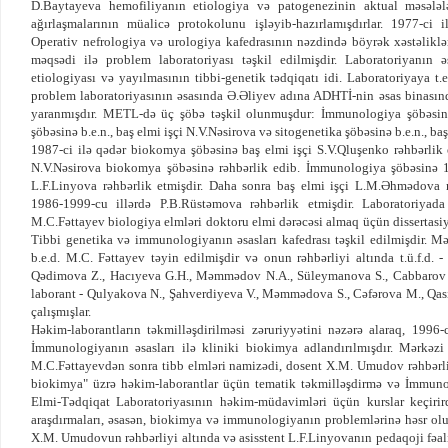
D.Baytayeva hemofiliyanın etiologiya və patogenezinin aktual məsələlər
ağırlaşmalarının müalicə protokolunu işləyib-hazırlamışdırlar. 1977-c
Operativ nefrologiya və urologiya kafedrasının nəzdində böyrək xəstəlikl
məqsədi ilə problem laboratoriyası təşkil edilmişdir. Laboratoriyanın 
etiologiyası və yayılmasının tibbi-genetik tədqiqatı idi. Laboratoriyaya t
problem laboratoriyasının əsasında Ə.Əliyev adına ADHTİ-nin əsas binası
yaranmışdır. METL-də üç şöbə təşkil olunmuşdur: İmmunologiya şöbəsin
şöbəsinə b.e.n., baş elmi işçi N.V.Nəsirova və sitogenetika şöbəsinə b.e.n., ba
1987-ci ilə qədər biokomya şöbəsinə baş elmi işçi S.V.Qluşenko rəhbərlik e
N.V.Nəsirova biokomya şöbəsinə rəhbərlik edib. İmmunologiya şöbəsinə 198
L.F.Linyova rəhbərlik etmişdir. Daha sonra baş elmi işçi L.M.Əhmədova r
1986-1999-cu illərdə P.B.Rüstəmova rəhbərlik etmişdir. Laboratoriyada 
M.C.Fəttayev biologiya elmləri doktoru elmi dərəcəsi almaq üçün dissertas
Tibbi genetika və immunologiyanın əsasları kafedrası təşkil edilmişdir. M
b.e.d. M.C. Fəttayev təyin edilmişdir və onun rəhbərliyi altında t.ü.f.d. 
Qədimova Z., Hacıyeva G.H., Məmmədov N.A., Süleymanova S., Cabbarov Ş
laborant - Qulyakova N., Şahverdiyeva V., Məmmədova S., Cəfərova M., Qası
çalışmışlar.
Həkim-laborantların təkmilləşdirilməsi zəruriyyətini nəzərə alaraq, 1996
İmmunologiyanın əsasları ilə kliniki biokimya adlandırılmışdır. Mərkəz
M.C.Fəttayevdən sonra tibb elmləri namizədi, dosent X.M. Umudov rəhbərli
biokimya" üzrə həkim-laborantlar üçün tematik təkmilləşdirmə və İmmunol
Elmi-Tədqiqat Laboratoriyasının həkim-müdavimləri üçün kurslar keçirir
araşdırmaları, əsasən, biokimya və immunologiyanın problemlərinə həsr olu
X.M. Umudovun rəhbərliyi altında və asisstent L.F.Linyovanın pedaqoji fəa