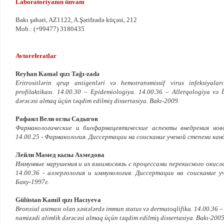
Laboratoriyanın ünvanı
Bakı şəhəri, AZ1122, A.Şərifzadə küçəsi, 212
Mob.: (+99477) 3180435
Avtoreferatlar
Reyhan Kamal qızı Tağı-zadə
Eritrositlərin qrup antigenləri və hemotransmissif virus infeksiyaları
profilaktikası. 14.00.30 – Epidemiologiya. 14.00.36 – Allerqologiya və 
dərəcəsi almaq üçün təqdim edilmiş dissertasiya. Bakı-2009.
Рафаил Вели оглы Садыгов
Фармакологические и биофармацевтические аспекты внедрения нов
14.00.25 - Фармакология. Диссертации на соискание ученой степени кан
Лейли Мамед кызы Ахмедова
Иммунные нарушения и их взаимосвязь с процессами перекисного окисл
14.00.36 - аллергология и иммунология. Диссертации на соискание у
Баку-1997г.
Gülüstan Kamil qızı Hacıyeva
Bronxial astması olan xəstələrdə immun status və dermatoqlifika. 14.00.36 
namizədi alimlik dərəcəsi almaq üçün təqdim edilmiş dissertasiya. Bakı-2005