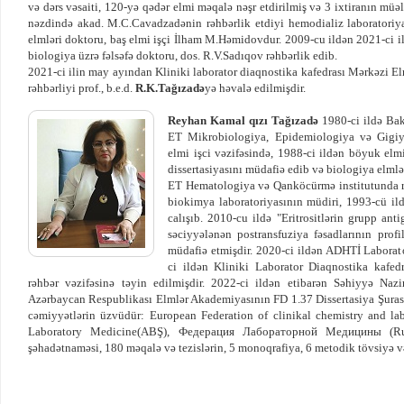
və dərs vəsaiti, 120-yə qədər elmi məqalə nəşr etdirilmiş və 3 ixtiranın mü
nəzdində akad. M.C.Cavadzadənin rəhbərlik etdiyi hemodializ laboratoriyas
elmləri doktoru, baş elmi işçi İlham M.Həmidovdur. 2009-cu ildən 2021-ci 
biologiya üzrə fəlsəfə doktoru, dos. R.V.Sadıqov rəhbərlik edib.
2021-ci ilin may ayından Kliniki laborator diaqnostika kafedrası Mərkəzi Elm
rəhbərliyi prof., b.e.d.
R.K.Tağızadə
yə həvalə edilmişdir.
Reyhan Kamal qızı Tağızadə
1980-ci ildə Bakı
ET Mikrobiologiya, Epidemiologiya və Gigiy
elmi işci vəzifəsində, 1988-ci ildən böyuk elmi
dissertasiyasını müdafiə edib və biologiya elmlə
ET Hematologiya və Qanköcürmə institutunda rad
biokimya laboratoriyasının müdiri, 1993-cü il
calışıb. 2010-cu ildə "Eritrositlərin grupp ant
səciyyələnən postransfuziya fəsadlarının profi
müdafiə etmişdir. 2020-ci ildən ADHTİ Laborator
ci ildən Kliniki Laborator Diaqnostika kafed
rəhbər vəzifəsinə təyin edilmişdir. 2022-ci ildən etibarən Səhiyyə Nazi
Azərbaycan Respublikası Elmlər Akademiyasının FD 1.37 Dissertasiya Şurası
cəmiyyətlərin üzvüdür: European Federation of clinikal chemistry and la
Laboratory Medicine(ABŞ), Федерация Лабораторной Медицины (Rusi
şəhadətnaməsi, 180 məqalə və tezislərin, 5 monoqrafiya, 6 metodik tövsiyə və