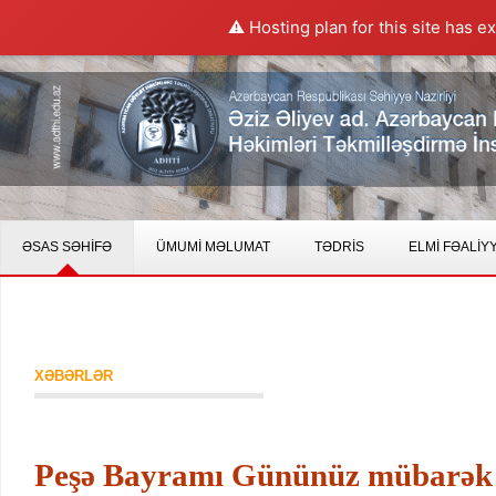
⚠️ Hosting plan for this site has e
ƏSAS SƏHİFƏ
ÜMUMİ MƏLUMAT
TƏDRİS
ELMİ FƏALİY
XƏBƏRLƏR
Peşə Bayramı Gününüz mübarək 