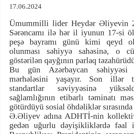
17.06.2024
Ümummilli lider Heydər Əliyevin 20
Sərəncamı ilə hər il iyunun 17-si öl
peşə bayramı günü kimi qeyd o
olunması səhiyyə sahəsinə, o cüm
göstərilən qayğının parlaq təzahürüdü
Bu gün Azərbaycan səhiyyəsi 
mərhələsini yaşayır. Son illər 
standartlar səviyyəsinə yüksəld
sağlamlığının etibarlı təminatı məs
götürdüyü sosial öhdəliklər sırasınd
Ə.Əliyev adına ADHTİ-nin kollekti
gedən uğurlu dəyişikliklərdə fəal i