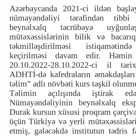
Azərbaycanda 2021-ci ildən başl
nümayəndəliyi tərəfindən tibbi 
beynəlxalq təcrübəyə uyğunla
mütəxəssislərinin bilik və bacarı
təkmilləşdirilməsi istiqamətin
keçirilməsi davam edir. Həmin t
20.10.2022-28.10.2022-ci il tar
ADHTİ-də kafedraların əməkdaşları
təlim” adlı növbəti kurs təşkil olunm
Təlimin açılışında iştirak 
Nümayəndəliyinin beynəlxalq eksp
Durak kursun xüsusi proqram çərçivə
üçün Türkiyə və yerli mütəxəssislər
etmiş, gələcəkdə institutun tədris 