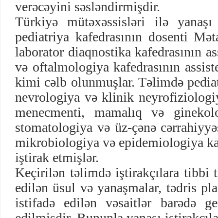
verəcəyini səsləndirmişdir.
Türkiyə mütəxəssisləri ilə yanaşı
pediatriya kafedrasının dosenti Mət
laborator diaqnostika kafedrasının a
və oftalmologiya kafedrasının assist
kimi cəlb olunmuşlar. Təlimdə pediatr
nevrologiya və klinik neyrofiziologi
menecmenti, mamalıq və ginekolog
stomatologiya və üz-çənə cərrahiyyəs
mikrobiologiya və epidemiologiya ka
iştirak etmişlər.
Keçirilən təlimdə iştirakçılara tibbi 
edilən üsul və yanaşmalar, tədris pl
istifadə edilən vəsaitlər barədə 
edilmişdir. Bununla yanaşı iştirakçıl