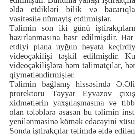
əldə etdikləri bilik və bacarıqla
vasitəsilə nümayiş etdirmişlər.
Təlimin son iki günü iştirakçıları
hazırlanmasına həsr edilmişdir. Hər 
etdiyi plana uyğun həyata keçirdiy
videoçəkilişi təşkil edilmişdir.
videoçəkilişlərə həm təlimatçılar, hə
qiymətləndirmişlər.
Təlimin bağlanış hissəsində Ə.Ə
prorektoru Təyyar Eyvazov çıxı
xidmətlərin yaxşılaşmasına və tibb
olan tələblərə əsasən bu təlimin inst
yenilənməsinə kömək edəcəyini xüsus
Sonda iştirakçılar təlimdə əldə edilən