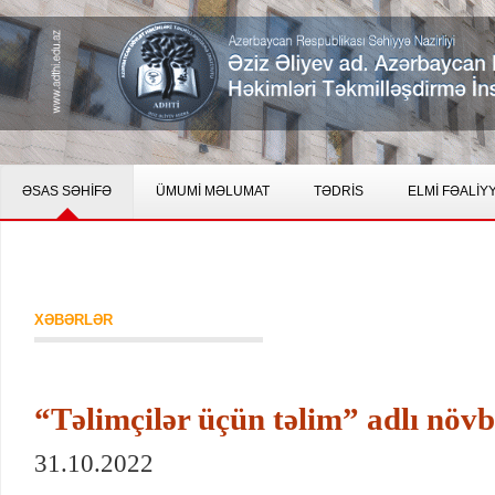
ƏSAS SƏHİFƏ
ÜMUMİ MƏLUMAT
TƏDRİS
ELMİ FƏALİY
XƏBƏRLƏR
“Təlimçilər üçün təlim” adlı növbə
31.10.2022